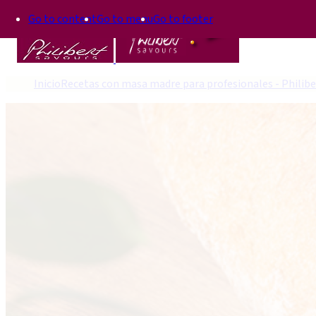
Go to content
Go to menu
Go to footer
Inicio
Recetas con masa madre para profesionales - Philibe