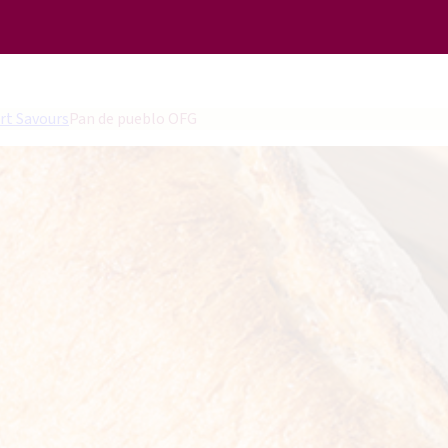
rt Savours
Pan de pueblo OFG