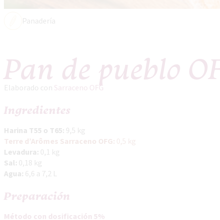
Panadería
Pan de pueblo O
Elaborado con
Sarraceno OFG
Ingredientes
Harina T55 o T65:
9,5 kg
Terre d’Arômes Sarraceno OFG:
0,5 kg
Levadura:
0,1 kg
Sal:
0,18 kg
Agua:
6,6 a 7,2 L
Preparación
Método con dosificación 5%