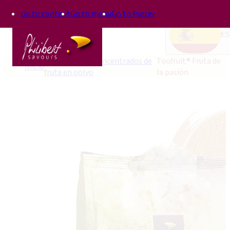
Go to content
Go to menu
Go to footer
ES
Toofruit®, los concentrados de
Toofruit® Fruta de
Inicio
fruta en polvo
la pasión