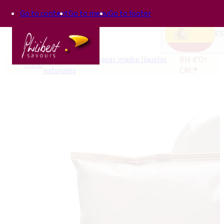
Go to content
Go to menu
Go to footer
ES
Phil levain, las masas madre líquidas
Blé d'Or
Inicio
naturales
CRC®