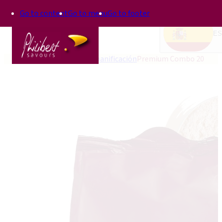
Go to content
Go to menu
Go to footer
ES
Inicio
Mejoradores de panificación
Premium Combo 20