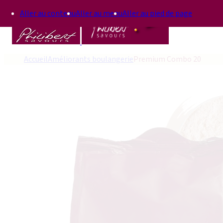
Aller au contenu
Aller au menu
Aller au pied de page
Accueil
Améliorants boulangerie
Premium Combo 20