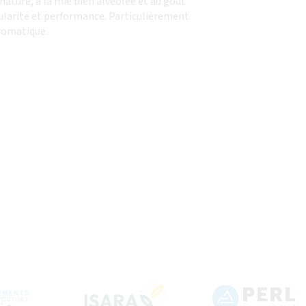
ture, à la mie bien alvéolée et au goût
ularité et performance. Particulièrement
romatique.