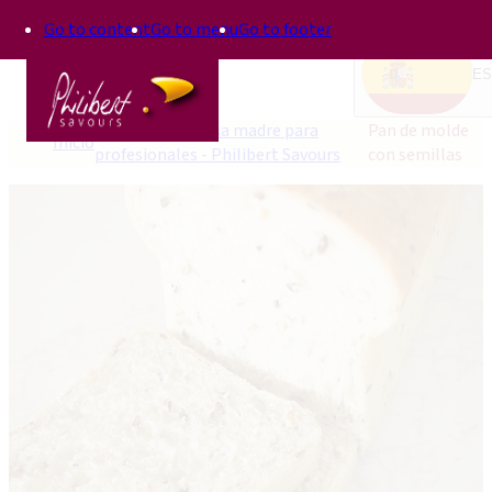
Go to content
Go to menu
Go to footer
ES
Recetas con masa madre para
Pan de molde
Inicio
profesionales - Philibert Savours
con semillas