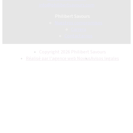
info@philibertsavours.com
Philibert Savours
Nuestros compromisos
Carrera
Contactarnos
Copyright 2026 Philibert Savours
Réalisé par l'agence web Novius
Avisos legales