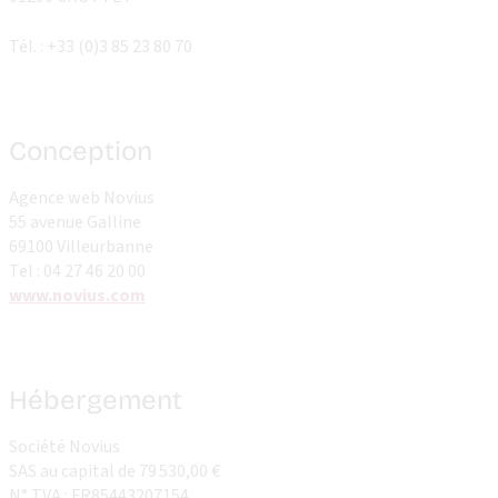
Tél. : +33 (0)3 85 23 80 70
Conception
Agence web Novius
55 avenue Galline
69100 Villeurbanne
Tel : 04 27 46 20 00
www.novius.com
Hébergement
Société Novius
SAS au capital de 79 530,00 €
N° TVA : FR85443207154