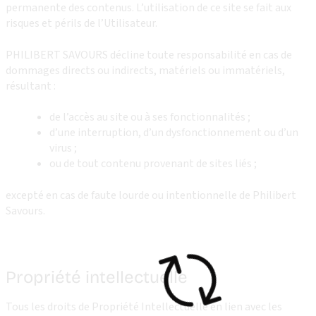
permanente des contenus. L’utilisation de ce site se fait aux
risques et périls de l’Utilisateur.
PHILIBERT SAVOURS décline toute responsabilité en cas de
dommages directs ou indirects, matériels ou immatériels,
résultant :
de l’accès au site ou à ses fonctionnalités ;
d’une interruption, d’un dysfonctionnement ou d’un
virus ;
ou de tout contenu provenant de sites liés ;
excepté en cas de faute lourde ou intentionnelle de Philibert
Savours.
Propriété intellectuelle
Tous les droits de Propriété Intellectuelle en lien avec les