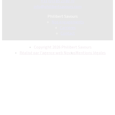
+33 (0)3 85 23 80 70
info@philibertsavours.com
Philibert Savours
Nos engagements
Carrières
Contact
Copyright 2026 Philibert Savours
Réalisé par l'agence web Novius
Mentions légales