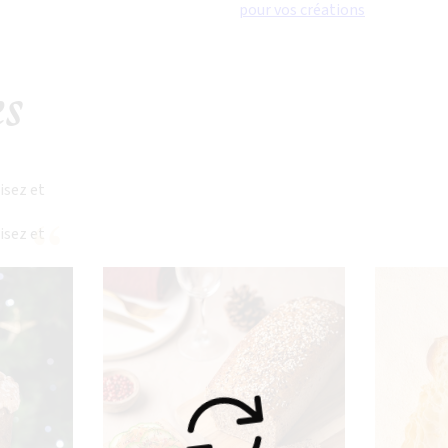
pour vos créations
es
isez et
isez et