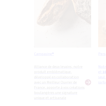
Campasine®
Pers
Alliance de deux levains, notre
Notr
produit emblématique,
et
1
développé en collaboration
seul
avec un Meilleur Ouvrier de
sa f
France, apporte à vos créations
boulangères une signature
unique et artisanale