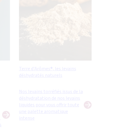
Terre d’Arômes®, les levains
déshydratés naturels
Nos levains torréfiés issus de la
déshydratation de nos levains
liquides pour vous offrir toute
une palette aromatique
,
intense
s