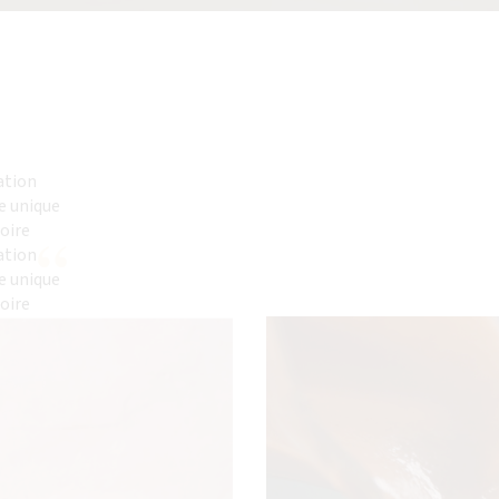
cation
re unique
oire
cation
re unique
oire