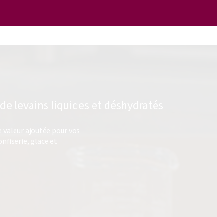
de levains liquides et déshydratés
 valeur ajoutée pour vos
nfiserie, glace et