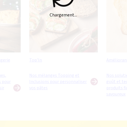
Chargement...
gerie
Top'In
Amélioran
ues,
Nos mélanges Topping et
Nos solutio
s pour
Inclusions pour personnaliser
goût et te
sir
vos pâtes
produits f
savoureux