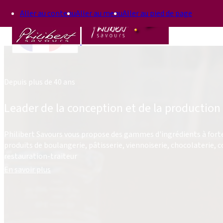
Aller au contenu
Aller au menu
Aller au pied de page
FR
Depuis plus de 40 ans
Leader de la
conception et de la production
Philibert Savours vous propose des gammes d'ingrédients à forte
produits de boulangerie, pâtisserie, viennoiserie, chocolaterie, co
restauration-traiteur
En savoir plus