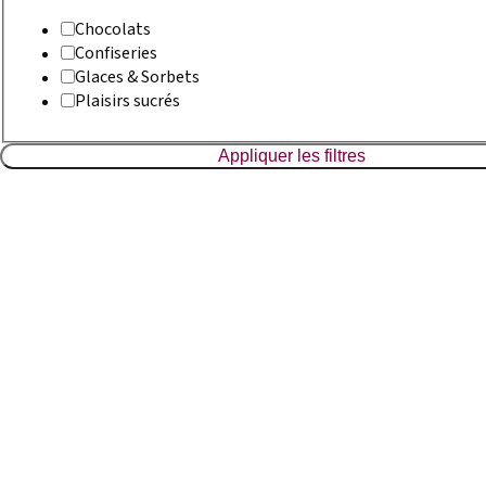
Chocolats
Confiseries
Glaces & Sorbets
Plaisirs sucrés
Appliquer les filtres
Boulangerie
Couronne Bio
En savoir plus