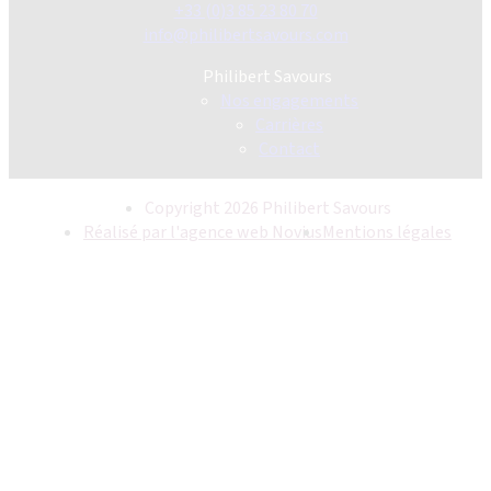
+33 (0)3 85 23 80 70
info@philibertsavours.com
Philibert Savours
Nos engagements
Carrières
Contact
Copyright 2026 Philibert Savours
Réalisé par l'agence web Novius
Mentions légales