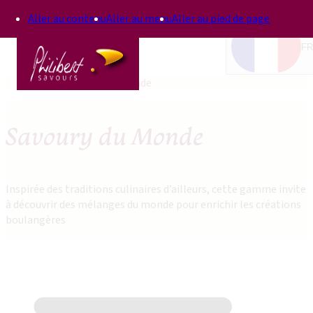
Aller au contenu
Aller au menu
Aller au pied de page
FR
Accueil
Savoury du Monde
Savoury du Monde
Inspirée des traditions culinaires d’ailleurs, cette gamme invite
à découvrir des mélanges du monde pour enrichir les créations
boulangères