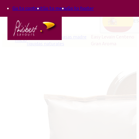
Go to content
Go to menu
Go to footer
ES
Phil levain, las masas madre
Easy Levain Centeno
Inicio
líquidas naturales
Gran Aroma