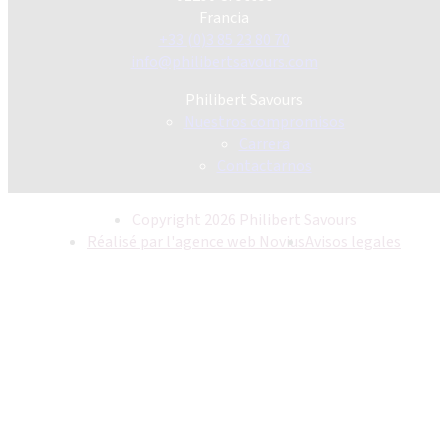
Francia
+33 (0)3 85 23 80 70
info@philibertsavours.com
Philibert Savours
Nuestros compromisos
Carrera
Contactarnos
Copyright 2026 Philibert Savours
Réalisé par l'agence web Novius
Avisos legales