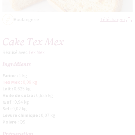
Boulangerie
Télécharger
Cake Tex Mex
Réalisé avec
Tex Mex
Ingrédients
Farine :
1 kg
Tex
Mex
:
0,09 kg
Lait :
0,625 kg
Huile de colza :
0,625 kg
Œuf :
0,94 kg
Sel :
0,02 kg
Levure chimique :
0,07 kg
Poivre :
QS
Préparation