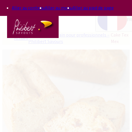
Aller au contenu
Aller au menu
Aller au pied de page
FR
Recettes au levain pour professionnels –
Cake Tex
Accueil
Philibert Savours
Mex