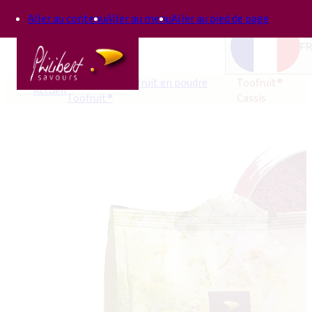
Aller au contenu
Aller au menu
Aller au pied de page
FR
Concentrés de fruit en poudre
Toofruit®
Accueil
Toofruit®
Cassis