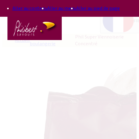
Aller au contenu
Aller au menu
Aller au pied de page
FR
Améliorants
Phil Super Viennoiserie
Accueil
boulangerie
Concentré