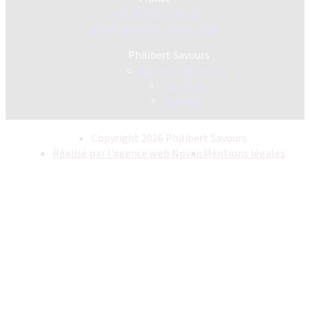
+33 (0)3 85 23 80 70
info@philibertsavours.com
Philibert Savours
Nos engagements
Carrières
Contact
Copyright 2026 Philibert Savours
Réalisé par l'agence web Novius
Mentions légales