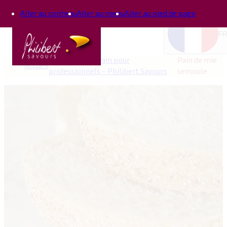
Aller au contenu
Aller au menu
Aller au pied de page
FR
Recettes au levain pour
Pain de mie
Accueil
professionnels – Philibert Savours
semoule