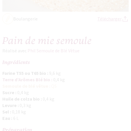
Boulangerie
Télécharger
Pain de mie semoule
Réalisé avec
Phil Semoule de Blé Vêtue
Ingrédients
Farine T55 ou T65 bio :
9,6 kg
Terre d’Arômes Blé bio :
0,4 kg
Semoule de blé vêtue :
QS
Sucre :
0,4 kg
Huile de colza bio :
0,4 kg
Levure :
0,3 kg
Sel :
0,18 kg
Eau :
6 L
Préparation