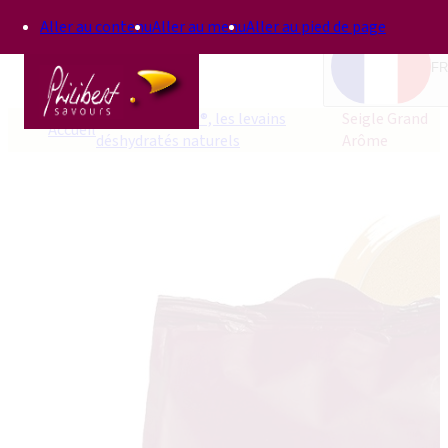
Aller au contenu
Aller au menu
Aller au pied de page
FR
Terre d’Arômes®, les levains
Seigle Grand
Accueil
déshydratés naturels
Arôme