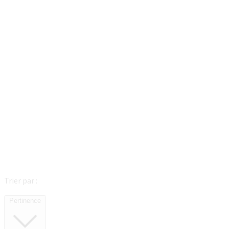
Trier par :
Pertinence